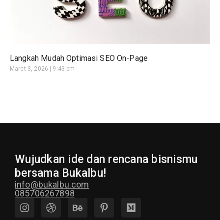
Langkah Mudah Optimasi SEO On-Page
Maret 3, 2026
9:43 pm
Wujudkan ide dan rencana bisnismu
bersama Bukalbu!
info@bukalbu.com
085706267898