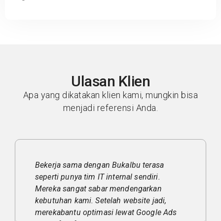
Ulasan Klien
Apa yang dikatakan klien kami, mungkin bisa
menjadi referensi Anda.
albu terasa
Terima kasih Bukalbu! Website 
al sendiri.
sekarang tampil lebih profesiona
ndengarkan
masuk halaman satu Google berk
ebsite jadi,
SEO mereka. Iklan Google Ads y
wat Google Ads
dikelola juga sangat efisien, kon