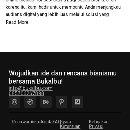
karena itu, kami hadir untuk membantu Anda menjangkau
audiens digital yang lebih luas melalui solusi yang
profesional.
Read More
Visi dan misi kami
Kami mendirikan Bukalbu dengan visi menjadi katalisator
bagi pertumbuhan UMKM hingga korporasi. Selain itu,
kami memahami bahwa setiap bisnis memiliki keunikan
Wujudkan ide dan rencana bisnismu
tersendiri. Akibatnya, kami tidak pernah menawarkan
bersama Bukalbu!
solusi yang sama untuk semua klien. Kami selalu
info@bukalbu.com
085706267898
mendengarkan kebutuhan Anda, menganalisis pasar, lalu
mengeksekusi strategi yang paling relevan.
Penawaran
Demo
Kontak
FAQ
Syarat
Kebijakan
Layanan unggulan Bukalbu
Ketentuan
Privasi