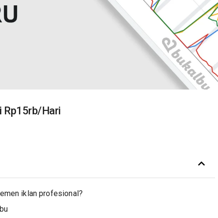
i Rp15rb/Hari
men iklan profesional?
lbu