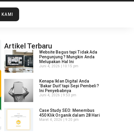
 KAMI
Artikel Terbaru
Website Bagus tapi Tidak Ada
Pengunjung? Mungkin Anda
Melupakan Hal Ini
Juni 4, 2026
10:15 pm
Kenapa Iklan Digital Anda
‘Bakar Duit’ tapi Sepi Pembeli?
Ini Penyebabnya
Juni 4, 2026
9:53 pm
Case Study SEO: Menembus
450 Klik Organik dalam 28 Hari
Maret 4, 2026
9:20 pm