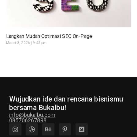
Langkah Mudah Optimasi SEO On-Page
Maret 3, 2026
9:43 pm
Wujudkan ide dan rencana bisnismu
bersama Bukalbu!
info@bukalbu.com
085706267898