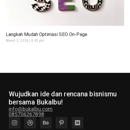
Langkah Mudah Optimasi SEO On-Page
Maret 3, 2026
9:43 pm
Wujudkan ide dan rencana bisnismu
bersama Bukalbu!
info@bukalbu.com
085706267898