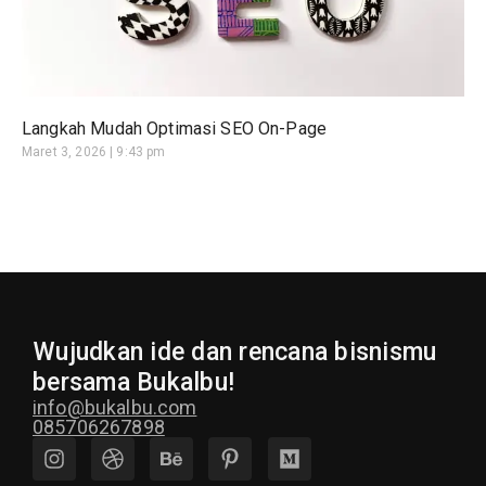
Langkah Mudah Optimasi SEO On-Page
Maret 3, 2026
9:43 pm
Wujudkan ide dan rencana bisnismu
bersama Bukalbu!
info@bukalbu.com
085706267898