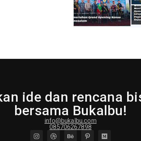
an ide dan rencana b
bersama Bukalbu!
info@bukalbu.com
085706267898