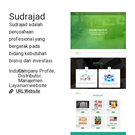
Sudrajad
Sudrajad
adalah
perusahaan
profesional yang
bergerak pada
bidang kebutuhan
bisnis dan investasi.
Company Profile
Industri:
,
Distributor
,
Manajemen
website
Layanan:
URL Website