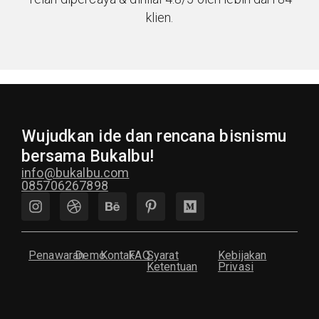
klien.
Wujudkan ide dan rencana bisnismu
bersama Bukalbu!
info@bukalbu.com
085706267898
Penawaran
Demo
Kontak
FAQ
Syarat
Kebijakan
Ketentuan
Privasi