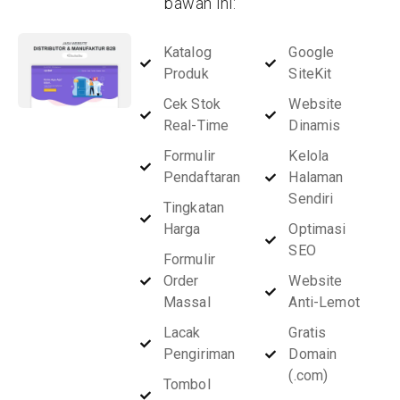
bawah ini:
Katalog
Google
Produk
SiteKit
Cek Stok
Website
Real-Time
Dinamis
Formulir
Kelola
Pendaftaran
Halaman
Sendiri
Tingkatan
Harga
Optimasi
SEO
Formulir
Order
Website
Massal
Anti-Lemot
Lacak
Gratis
Pengiriman
Domain
(.com)
Tombol