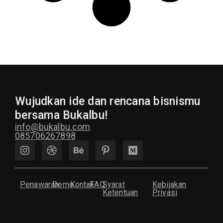
Wujudkan ide dan rencana bisnismu
bersama Bukalbu!
info@bukalbu.com
085706267898
Penawaran
Demo
Kontak
FAQ
Syarat
Kebijakan
Ketentuan
Privasi