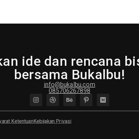
an ide dan rencana b
bersama Bukalbu!
info@bukalbu.com
085706267898
yarat Ketentuan
Kebijakan Privasi