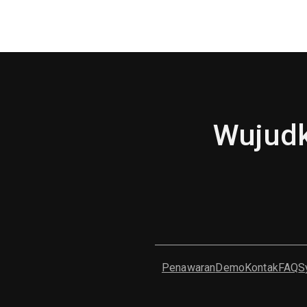
Wujudk
Penawaran
Demo
Kontak
FAQ
S