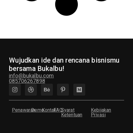
Wujudkan ide dan rencana bisnismu
bersama Bukalbu!
info@bukalbu.com
085706267898
Penawaran
Demo
Kontak
FAQ
Syarat
Kebijakan
Ketentuan
Privasi