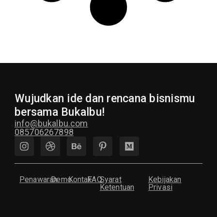
Wujudkan ide dan rencana bisnismu
bersama Bukalbu!
info@bukalbu.com
085706267898
Penawaran
Demo
Kontak
FAQ
Syarat
Kebijakan
Ketentuan
Privasi