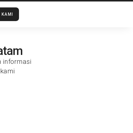
 KAMI
batam
n informasi
 kami