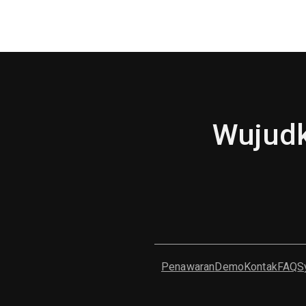
Wujudk
Penawaran
Demo
Kontak
FAQ
S