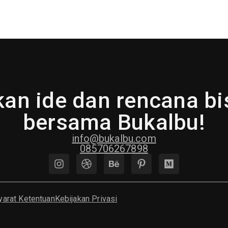
an ide dan rencana b
bersama Bukalbu!
info@bukalbu.com
085706267898
yarat Ketentuan
Kebijakan Privasi