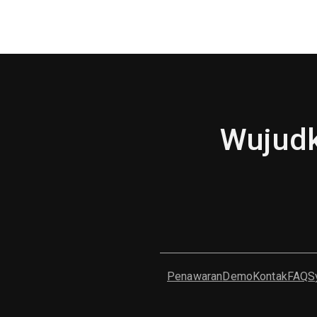
Wujudk
Penawaran
Demo
Kontak
FAQ
S