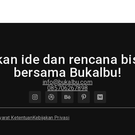
an ide dan rencana b
bersama Bukalbu!
info@bukalbu.com
085706267898
yarat Ketentuan
Kebijakan Privasi