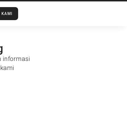
 KAMI
g
n informasi
 kami