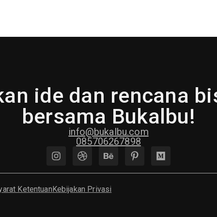
an ide dan rencana b
bersama Bukalbu!
info@bukalbu.com
085706267898
yarat Ketentuan
Kebijakan Privasi