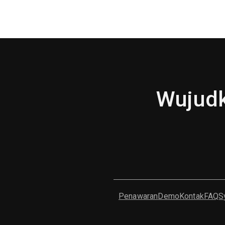
Wujudk
Penawaran
Demo
Kontak
FAQ
S