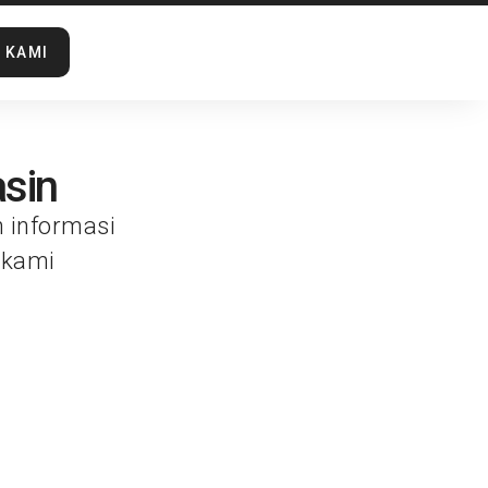
 KAMI
asin
n informasi
 kami