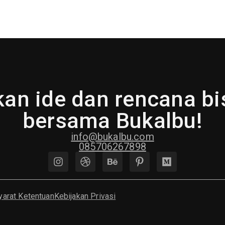
an ide dan rencana b
bersama Bukalbu!
info@bukalbu.com
085706267898
yarat Ketentuan
Kebijakan Privasi