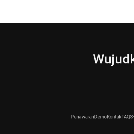
Wujudk
Penawaran
Demo
Kontak
FAQ
S