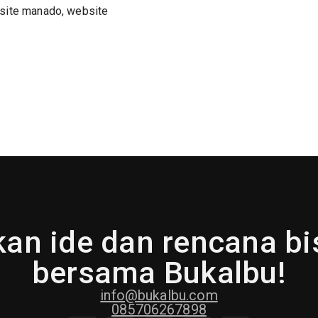
site manado
,
website
an ide dan rencana b
bersama Bukalbu!
info@bukalbu.com
085706267898