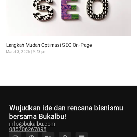
Langkah Mudah Optimasi SEO On-Page
Maret 3, 2026
9:43 pm
Wujudkan ide dan rencana bisnismu
bersama Bukalbu!
info@bukalbu.com
085706267898